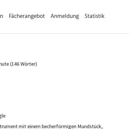
en
Fächerangebot
Anmeldung
Statistik
inute (146 Wörter)
n
gle
instrument mit einem becherförmigen Mundstück,