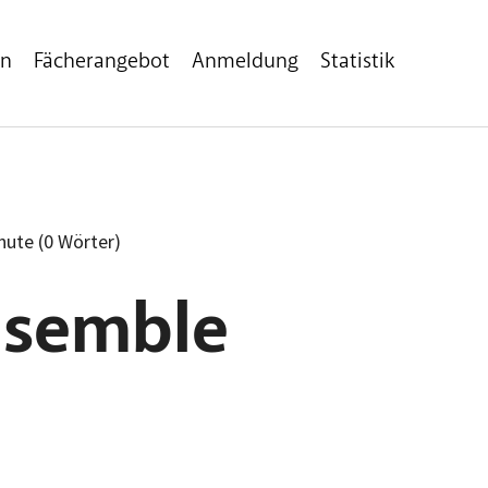
en
Fächerangebot
Anmeldung
Statistik
inute (0 Wörter)
nsemble