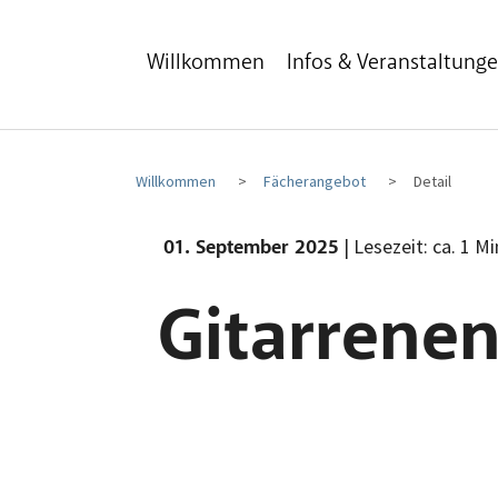
Zum Hauptinhalt
Zum Fußbereich
Willkommen
Infos & Veranstaltung
Willkommen
Fächerangebot
Detail
| Lesezeit: ca. 1 M
01. September 2025
Gitarrene