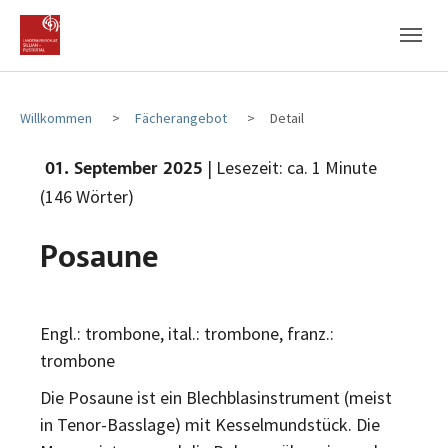
Zum Hauptinhalt
Zum Fußbereich
Willkommen
Fächerangebot
Detail
| Lesezeit: ca. 1 Minute
01. September 2025
(146 Wörter)
Posaune
Engl.: trombone, ital.: trombone, franz.:
trombone
Die Posaune ist ein Blechblasinstrument (meist
in Tenor-Basslage) mit Kesselmundstück. Die