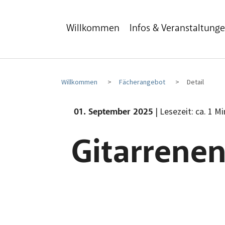
Zum Hauptinhalt
Zum Fußbereich
Willkommen
Infos & Veranstaltung
Willkommen
Fächerangebot
Detail
| Lesezeit: ca. 1 M
01. September 2025
Gitarrene