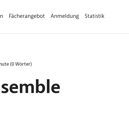
en
Fächerangebot
Anmeldung
Statistik
inute (0 Wörter)
nsemble