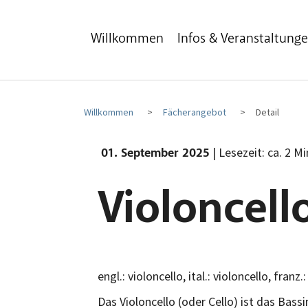
Zum Hauptinhalt
Zum Fußbereich
Willkommen
Infos & Veranstaltung
Willkommen
Fächerangebot
Detail
| Lesezeit: ca. 2 M
01. September 2025
Violoncell
engl.: violoncello, ital.: violoncello, franz.
Das Violoncello (oder Cello) ist das Bass