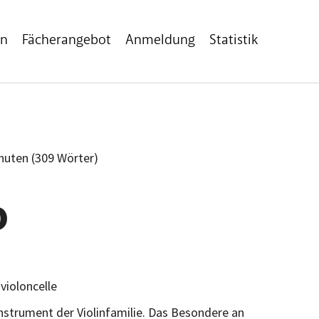
en
Fächerangebot
Anmeldung
Statistik
inuten (309 Wörter)
o
: violoncelle
instrument der Violinfamilie. Das Besondere an