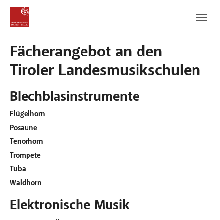
Zum Hauptinhalt
Zum Fußbereich
Fächerangebot an den
Tiroler Landesmusikschulen
Blechblasinstrumente
Flügelhorn
Posaune
Tenorhorn
Trompete
Tuba
Waldhorn
Elektronische Musik