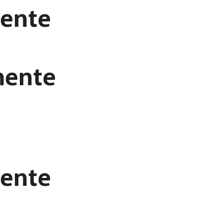
mente
mente
mente