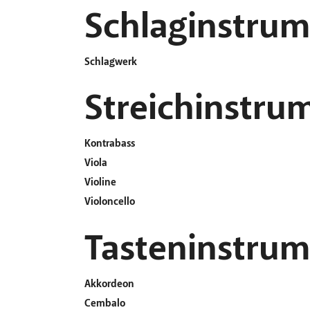
Schlaginstru
Schlagwerk
Streichinstru
Kontrabass
Viola
Violine
Violoncello
Tasteninstru
Akkordeon
Cembalo