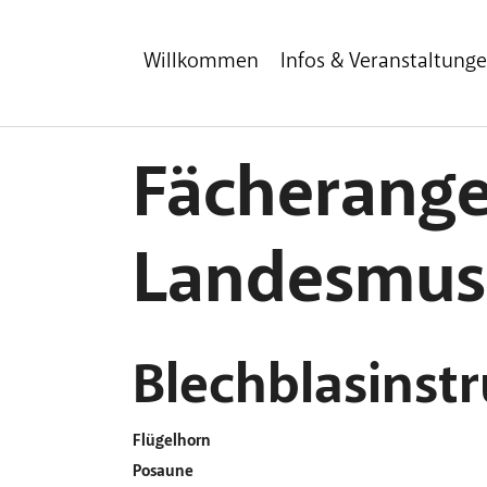
Zum Hauptinhalt
Zum Fußbereich
Willkommen
Infos & Veranstaltung
Fächerange
Landesmus
Blechblasinst
Flügelhorn
Posaune