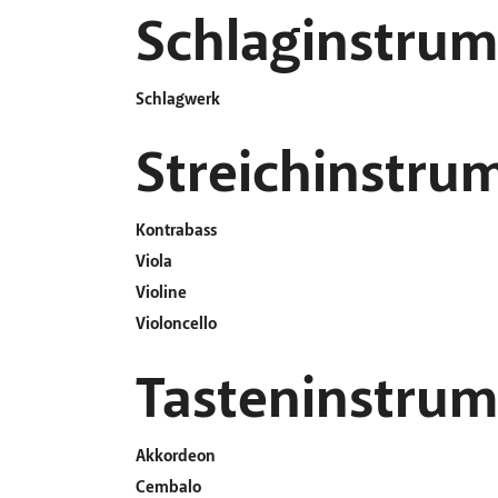
Schlaginstru
Schlagwerk
Streichinstru
Kontrabass
Viola
Violine
Violoncello
Tasteninstru
Akkordeon
Cembalo