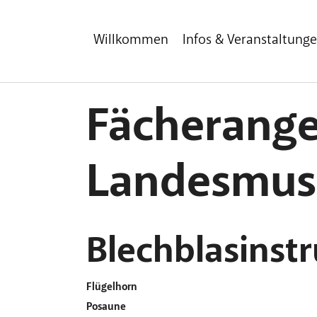
Zum Hauptinhalt
Zum Fußbereich
Willkommen
Infos & Veranstaltung
Fächerange
Landesmus
Blechblasinst
Flügelhorn
Posaune