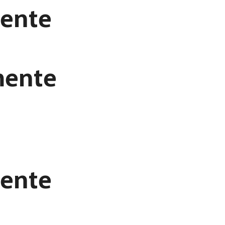
mente
mente
mente