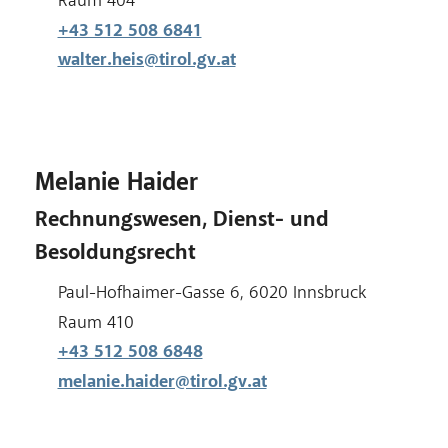
Raum:
Raum 404
+43 512 508 6841
walter.heis@tirol.gv.at
Melanie Haider
Rechnungswesen, Dienst- und
Besoldungsrecht
Adresse:
Paul-Hofhaimer-Gasse 6, 6020 Innsbruck
Raum:
Raum 410
+43 512 508 6848
melanie.haider@tirol.gv.at