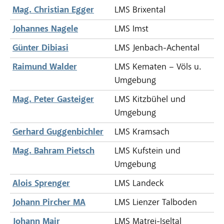
Mag. Christian Egger
LMS Brixental
Johannes Nagele
LMS Imst
Günter Dibiasi
LMS Jenbach-Achental
Raimund Walder
LMS Kematen – Völs u.
Umgebung
Mag. Peter Gasteiger
LMS Kitzbühel und
Umgebung
Gerhard Guggenbichler
LMS Kramsach
Mag. Bahram Pietsch
LMS Kufstein und
Umgebung
Alois Sprenger
LMS Landeck
Johann Pircher MA
LMS Lienzer Talboden
Johann Mair
LMS Matrei-Iseltal