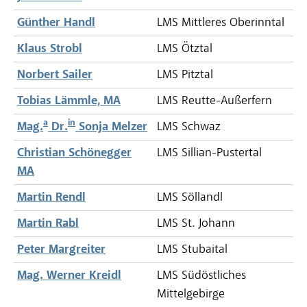
Günther Handl
LMS Mittleres Oberinntal
Klaus Strobl
LMS Ötztal
Norbert Sailer
LMS Pitztal
Tobias Lämmle, MA
LMS Reutte-Außerfern
a
in
Mag.
Dr.
Sonja Melzer
LMS Schwaz
Christian Schönegger
LMS Sillian-Pustertal
MA
Martin Rendl
LMS Söllandl
Martin Rabl
LMS St. Johann
Peter Margreiter
LMS Stubaital
Mag. Werner Kreidl
LMS Südöstliches
Mittelgebirge