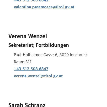
+43 512 508 6842
valentina.passmoser@tirol.gv.at
Verena Wenzel
Sekretariat; Fortbildungen
Adresse:
Paul-Hofhaimer-Gasse 6, 6020 Innsbruck
Raum:
Raum 311
+43 512 508 6847
verena.wenzel@tirol.gv.at
Sarah Schranz