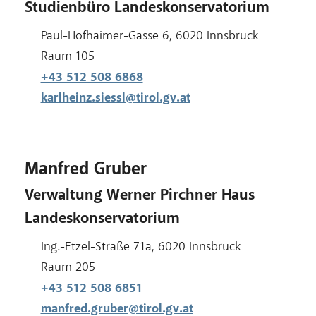
Studienbüro Landeskonservatorium
Adresse:
Paul-Hofhaimer-Gasse 6, 6020 Innsbruck
Raum:
Raum 105
+43 512 508 6868
karlheinz.siessl@tirol.gv.at
Manfred Gruber
Verwaltung Werner Pirchner Haus
Landeskonservatorium
Adresse:
Ing.-Etzel-Straße 71a, 6020 Innsbruck
Raum:
Raum 205
+43 512 508 6851
manfred.gruber@tirol.gv.at