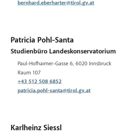
bernhard.eberharter@tirol.gv.at
Patricia Pohl-Santa
Studienbüro Landeskonservatorium
Adresse:
Paul-Hofhaimer-Gasse 6, 6020 Innsbruck
Raum:
Raum 107
+43 512 508 6852
patricia.pohl-santa@tirol.gv.at
Karlheinz Siessl