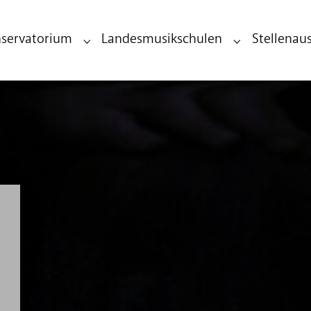
servatorium
Landesmusikschulen
Stellenau
ndesmusikdirektion"
Submenu for "Landeskonservatorium"
Submenu for "L