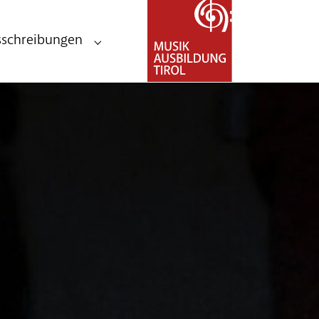
sschreibungen
andesmusikschulen"
Submenu for "Stellenausschreibungen"