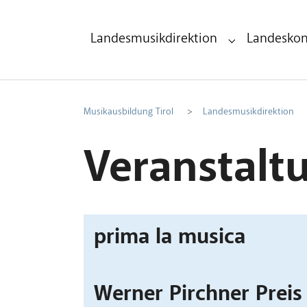
Zum Hauptinhalt
Zum Fußbereich
Landesmusikdirektion
Landeskon
Submenu for "La
Musikausbildung Tirol
Landesmusikdirektion
Veranstalt
prima la musica
Werner Pirchner Preis