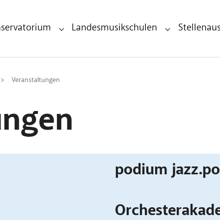
servatorium
Landesmusikschulen
Stellenau
ndesmusikdirektion"
Submenu for "Landeskonservatorium"
Submenu for "L
Veranstaltungen
ungen
podium jazz.pop
Orchesterakade