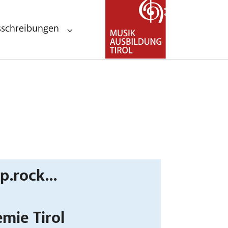
sschreibungen
andesmusikschulen"
Submenu for "Stellenausschreibungen"
.rock...
mie Tirol