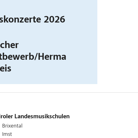
skonzerte 2026
scher
ttbewerb/Herma
eis
iroler Landesmusikschulen
Brixental
Imst