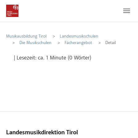
Zum Hauptinhalt
Zum Fußbereich
Musikausbildung Tirol
Landesmusikschulen
Die Musikschulen
Fächerangebot
Detail
| Lesezeit: ca. 1 Minute (0 Wörter)
Landesmusikdirektion Tirol